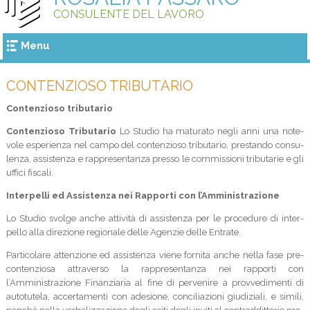
CONSULENTE DEL LAVORO
Menu
CONTENZIOSO TRIBUTARIO
Contenzioso tributario
Con­ten­zioso Tri­bu­ta­rio
Lo Stu­dio ha matu­rato negli anni una note­
vole espe­rienza nel campo del con­ten­zioso tri­bu­ta­rio, pre­stando con­su­
lenza, assi­stenza e rap­pre­sen­tanza presso le com­mis­sioni tri­bu­ta­rie e gli
uffici fiscali.
Inter­pelli ed Assi­stenza nei Rap­porti con l’Amministrazione
Lo Stu­dio svolge anche atti­vità di assi­stenza per le pro­ce­dure di inter­
pello alla dire­zione regio­nale delle Agen­zie delle Entrate.
Par­ti­co­lare atten­zione ed assi­stenza viene for­nita anche nella fase pre-
contenziosa attra­verso la rap­pre­sen­tanza nei rap­porti con
l’Amministrazione Finan­zia­ria al fine di per­ve­nire a prov­ve­di­menti di
auto­tu­tela, accer­ta­menti con ade­sione, con­ci­lia­zioni giu­di­ziali, e simili,