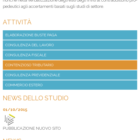
non­chè nella ver­ba­liz­za­zione degli esiti degli inviti al con­trad­dit­to­rio pro­
pe­deu­tici agli accer­ta­menti basati sugli studi di settore.
ATTIVITÀ
ELABORAZIONE BUSTE PAGA
CONSULENZA DEL LAVORO
CONSULENZA FISCALE
CONTENZIOSO TRIBUTARIO
CONSULENZA PREVIDENZIALE
COMMERCIO ESTERO
NEWS DELLO STUDIO
01/10/2015
PUBBLICAZIONE NUOVO SITO