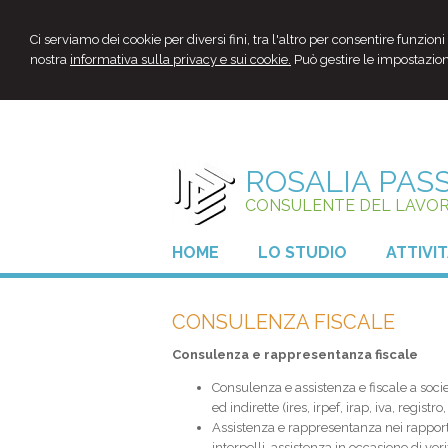
Ci serviamo dei cookie per diversi fini, tra l'altro per consentire funzion
nostra
informativa sulla privacy e sui cookie.
Può gestire le impostazioni
ROSALIA PAS
CONSULENTE DEL LAVO
HOME
LO STUDIO
ATTIVI
CONSULENZA FISCALE
Consulenza e rappresentanza fiscale
Consulenza e assistenza e fiscale a socie
ed indirette (ires, irpef, irap, iva, registro,
Assistenza e rappresentanza nei rapporti
interpelli, assistenza in occasione di ver