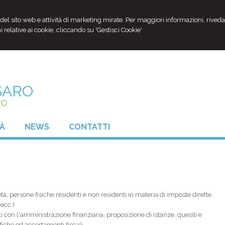
i del sito web e attività di marketing mirate. Per maggiori informazioni, riveda
 relative ai cookie, cliccando su 'Gestisci Cookie'
SARO
RO
TÀ
NEWS
CONTATTI
tà, persone fisiche residenti e non residenti in materia di imposte dirette
 ecc.)
 con l'amministrazione finanziaria, proposizione di istanze, quesiti e
ifiche ed accertamenti fiscali